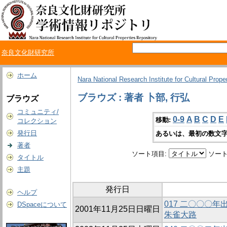
奈良文化財研究所
ホーム
Nara National Research Institute for Cultural Prope
ブラウズ : 著者 卜部, 行弘
ブラウズ
コミュニティ/
0-9
A
B
C
D
E
移動:
コレクション
発行日
あるいは、最初の数文字
著者
ソート項目:
ソート
タイトル
主題
発行日
ヘルプ
017 二〇〇〇
DSpaceについて
2001年11月25日日曜日
朱雀大路