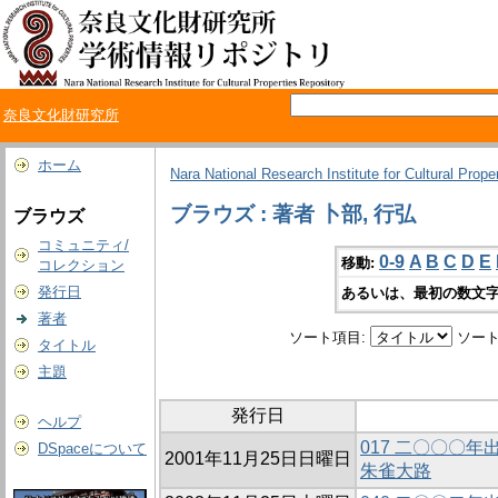
奈良文化財研究所
ホーム
Nara National Research Institute for Cultural Prope
ブラウズ : 著者 卜部, 行弘
ブラウズ
コミュニティ/
0-9
A
B
C
D
E
移動:
コレクション
発行日
あるいは、最初の数文字
著者
ソート項目:
ソート
タイトル
主題
発行日
ヘルプ
017 二〇〇〇
DSpaceについて
2001年11月25日日曜日
朱雀大路