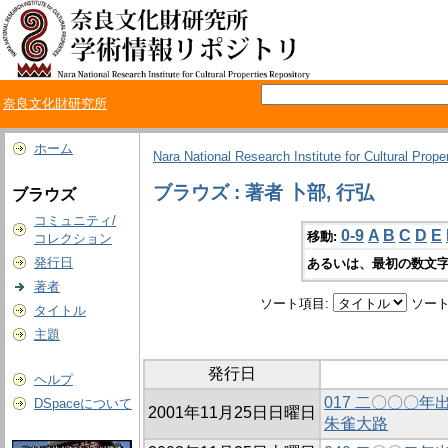
奈良文化財研究所
ホーム
Nara National Research Institute for Cultural Prope
ブラウズ : 著者 卜部, 行弘
ブラウズ
コミュニティ/
0-9
A
B
C
D
E
移動:
コレクション
発行日
あるいは、最初の数文字
著者
ソート項目:
ソート
タイトル
主題
発行日
ヘルプ
017 二〇〇〇
DSpaceについて
2001年11月25日日曜日
朱雀大路