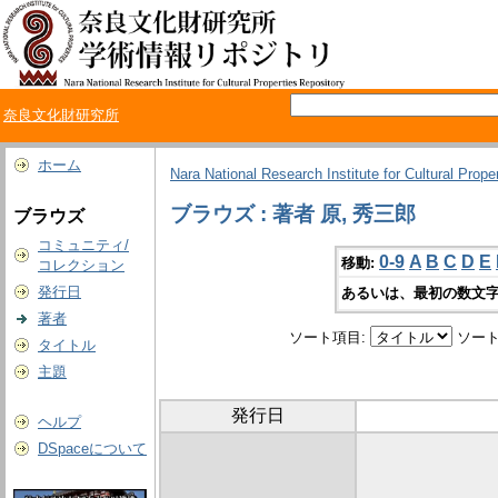
奈良文化財研究所
ホーム
Nara National Research Institute for Cultural Prope
ブラウズ : 著者 原, 秀三郎
ブラウズ
コミュニティ/
0-9
A
B
C
D
E
移動:
コレクション
発行日
あるいは、最初の数文字
著者
ソート項目:
ソート
タイトル
主題
発行日
ヘルプ
DSpaceについて