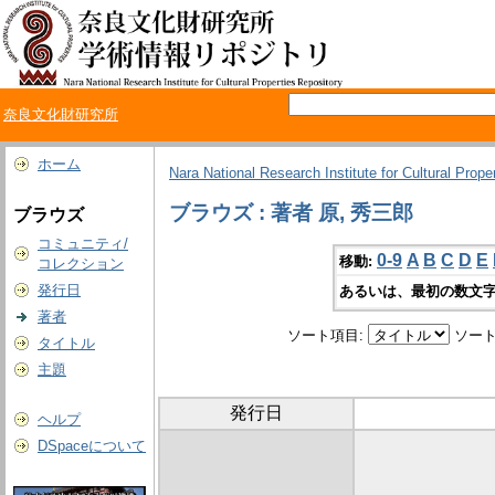
奈良文化財研究所
ホーム
Nara National Research Institute for Cultural Prope
ブラウズ : 著者 原, 秀三郎
ブラウズ
コミュニティ/
0-9
A
B
C
D
E
移動:
コレクション
発行日
あるいは、最初の数文字
著者
ソート項目:
ソート
タイトル
主題
発行日
ヘルプ
DSpaceについて