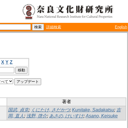
詳細検索
English
X
Y
Z
著者
国武, 貞克
;
くにたけ, さだかつ
;
Kunitake, Sadakatsu
;
吉
岡, 直人
;
浅野, 啓介
;
あさの, けいすけ
;
Asano, Keisuke