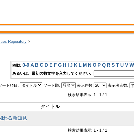
rties Repository
>
0-9
A
B
C
D
E
F
G
H
I
J
K
L
M
N
O
P
Q
R
S
T
U
V
W
移動:
あるいは、最初の数文字を入力してください:
ソート項目:
ソート順:
表示件数
表示著者数:
検索結果表示: 1 - 1 / 1
タイトル
に関わる新知見
検索結果表示: 1 - 1 / 1