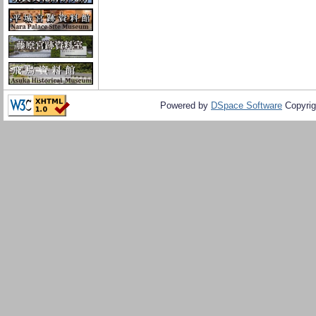
Powered by
DSpace Software
Copyrig