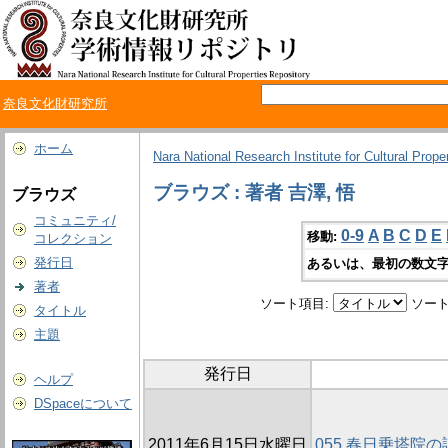
奈良文化財研究所
ホーム
Nara National Research Institute for Cultural Prope
ブラウズ : 著者 吉澤, 悟
ブラウズ
コミュニティ/
0-9
A
B
C
D
E
移動:
コレクション
発行日
あるいは、最初の数文字
著者
ソート項目:
ソート
タイトル
主題
発行日
ヘルプ
DSpaceについて
2011年6月15日水曜日
055 春日乗塔院の