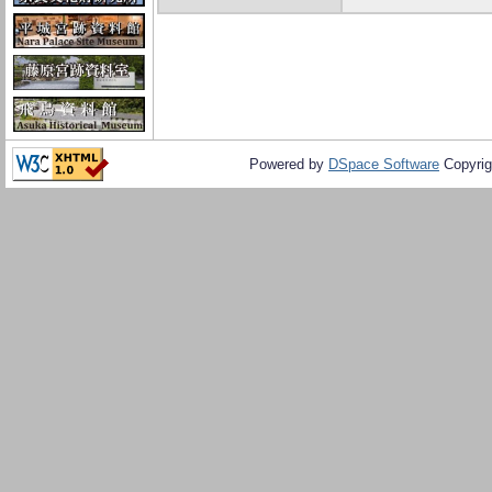
Powered by
DSpace Software
Copyrig