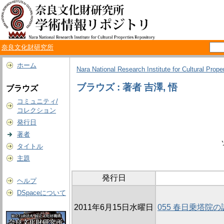
奈良文化財研究所
ホーム
Nara National Research Institute for Cultural Prope
ブラウズ : 著者 吉澤, 悟
ブラウズ
コミュニティ/
コレクション
発行日
著者
タイトル
主題
発行日
ヘルプ
DSpaceについて
2011年6月15日水曜日
055 春日乗塔院の