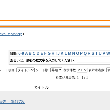
rties Repository
>
0-9
A
B
C
D
E
F
G
H
I
J
K
L
M
N
O
P
Q
R
S
T
U
V
W
移動:
あるいは、最初の数文字を入力してください:
ソート項目:
ソート順:
表示件数
表示著者数:
検索結果表示: 1 - 1 / 1
タイトル
調査－第477次