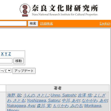
詳細検索
English
X
Y
Z
著者
海野, 聡
;
うんの, さとし
;
Unno, Satoshi
;
吉澤, 悟
;
よしざ
わ, さとる
;
Yoshizawa, Satoru
;
中川, あや
;
なかがわ, あや
;
Nakagawa, Aya
;
森川, 実
;
もりかわ, みのる
;
Morikawa,
Minoru