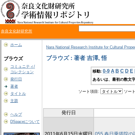
奈良文化財研究所
ホーム
Nara National Research Institute for Cultural Prope
ブラウズ : 著者 吉澤, 悟
ブラウズ
コミュニティ/
0-9
A
B
C
D
E
移動:
コレクション
発行日
あるいは、最初の数文字
著者
ソート項目:
ソート
タイトル
主題
発行日
ヘルプ
DSpaceについて
2011年6月15日水曜日
055 春日乗塔院の