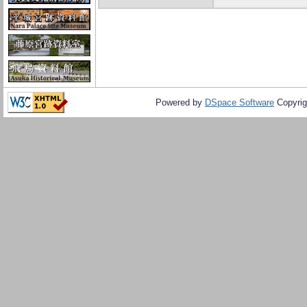
Powered by
DSpace Software
Copyrig