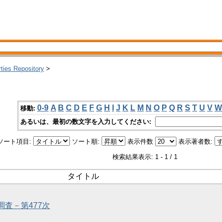
rties Repository
>
0-9
A
B
C
D
E
F
G
H
I
J
K
L
M
N
O
P
Q
R
S
T
U
V
W
移動:
あるいは、最初の数文字を入力してください:
ソート項目:
ソート順:
表示件数
表示著者数:
検索結果表示: 1 - 1 / 1
タイトル
調査－第477次