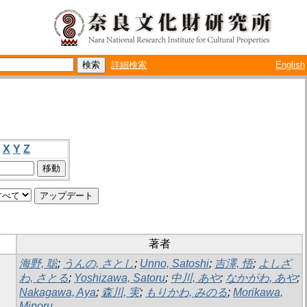
詳細検索
English
X
Y
Z
著者
海野, 聡
;
うんの, さとし
;
Unno, Satoshi
;
吉澤, 悟
;
よしざ
わ, さとる
;
Yoshizawa, Satoru
;
中川, あや
;
なかがわ, あや
;
Nakagawa, Aya
;
森川, 実
;
もりかわ, みのる
;
Morikawa,
Minoru