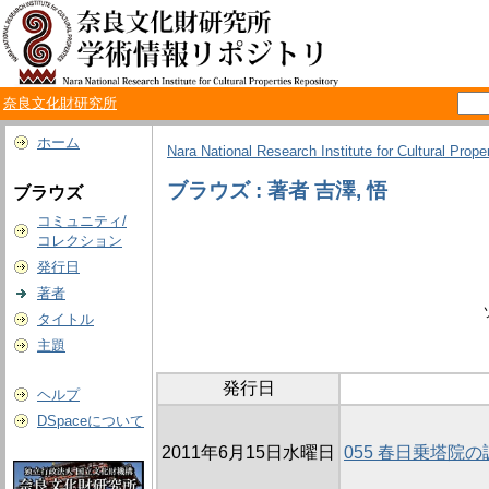
奈良文化財研究所
ホーム
Nara National Research Institute for Cultural Prope
ブラウズ : 著者 吉澤, 悟
ブラウズ
コミュニティ/
コレクション
発行日
著者
タイトル
主題
発行日
ヘルプ
DSpaceについて
2011年6月15日水曜日
055 春日乗塔院の