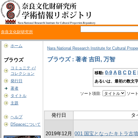
奈良文化財研究所
ホーム
Nara National Research Institute for Cultural Prope
ブラウズ : 著者 吉田, 万智
ブラウズ
コミュニティ/
0-9
A
B
C
D
E
移動:
コレクション
発行日
あるいは、最初の数文字
著者
ソート項目:
ソート
タイトル
主題
発行日
タ
ヘルプ
DSpaceについて
2019年12月
001 国宝となったキトラ古