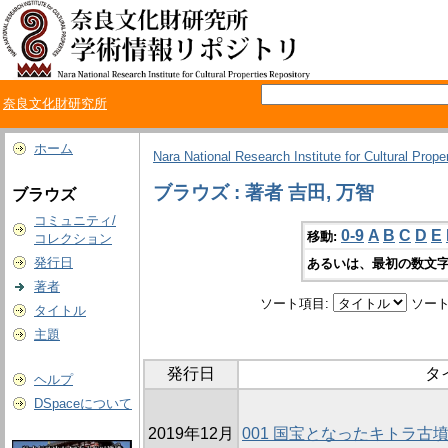
奈良文化財研究所
ホーム
Nara National Research Institute for Cultural Prope
ブラウズ : 著者 吉田, 万智
ブラウズ
コミュニティ/
0-9
A
B
C
D
E
移動:
コレクション
発行日
あるいは、最初の数文字
著者
ソート項目:
ソート
タイトル
主題
発行日
タ
ヘルプ
DSpaceについて
2019年12月
001 国宝となったキトラ古