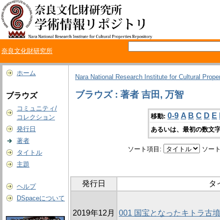
奈良文化財研究所
ホーム
Nara National Research Institute for Cultural Prope
ブラウズ : 著者 吉田, 万智
ブラウズ
コミュニティ/
0-9
A
B
C
D
E
移動:
コレクション
発行日
あるいは、最初の数文字
著者
ソート項目:
ソート
タイトル
主題
発行日
タ
ヘルプ
DSpaceについて
2019年12月
001 国宝となったキトラ古