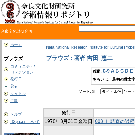
奈良文化財研究所
ホーム
Nara National Research Institute for Cultural Prope
ブラウズ : 著者 吉田, 恵二
ブラウズ
コミュニティ/
0-9
A
B
C
D
E
移動:
コレクション
発行日
あるいは、最初の数文字
著者
ソート項目:
ソート
タイトル
主題
発行日
ヘルプ
1978年3月31日金曜日
003 Ⅰ 調査の過程
DSpaceについて