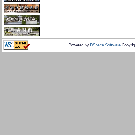
Powered by
DSpace Software
Copyrig