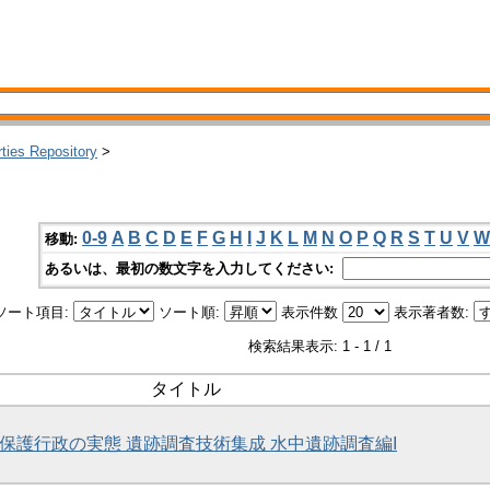
rties Repository
>
0-9
A
B
C
D
E
F
G
H
I
J
K
L
M
N
O
P
Q
R
S
T
U
V
W
移動:
あるいは、最初の数文字を入力してください:
ソート項目:
ソート順:
表示件数
表示著者数:
検索結果表示: 1 - 1 / 1
タイトル
保護行政の実態 遺跡調査技術集成 水中遺跡調査編I