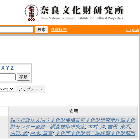
詳細検索
English
X
Y
Z
著者
独立行政法人国立文化財機構奈良文化財研究所埋蔵文化
財センター遺跡・調査技術研究室
;
木村, 淳
;
吉田, 東明
;
内野, 義
;
白木, 原宣
;
文化庁文化財第二課埋蔵文化財部門