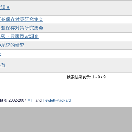
並調査
落町並保存対策研究集会
落町並保存対策研究集会
村集落・農家悉皆調査
家の系統的研究
告
要旨
検索結果表示: 1 - 9 / 9
ht © 2002-2007
MIT
and
Hewlett-Packard