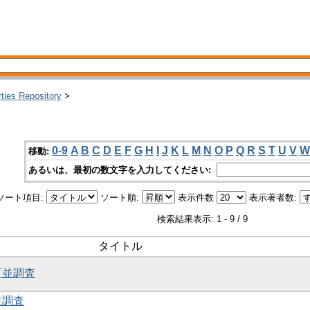
rties Repository
>
0-9
A
B
C
D
E
F
G
H
I
J
K
L
M
N
O
P
Q
R
S
T
U
V
W
移動:
あるいは、最初の数文字を入力してください:
ソート項目:
ソート順:
表示件数
表示著者数:
検索結果表示: 1 - 9 / 9
タイトル
町並調査
並調査