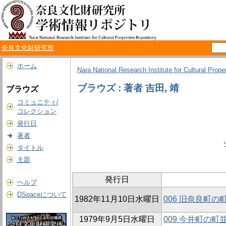
奈良文化財研究所
ホーム
Nara National Research Institute for Cultural Prope
ブラウズ : 著者 吉田, 靖
ブラウズ
コミュニティ/
コレクション
発行日
著者
タイトル
主題
発行日
ヘルプ
DSpaceについて
1982年11月10日水曜日
006 旧奈良町の
1979年9月5日水曜日
009 今井町の町