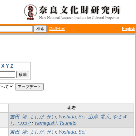
詳細検索
English
X
Y
Z
著者
吉田, 靖
;
よしだ, せい
;
Yoshida, Sei
;
山岸, 常人
;
やまぎ
し, つねと
;
Yamagishi, Tsuneto
吉田, 靖
;
よしだ, せい
;
Yoshida, Sei