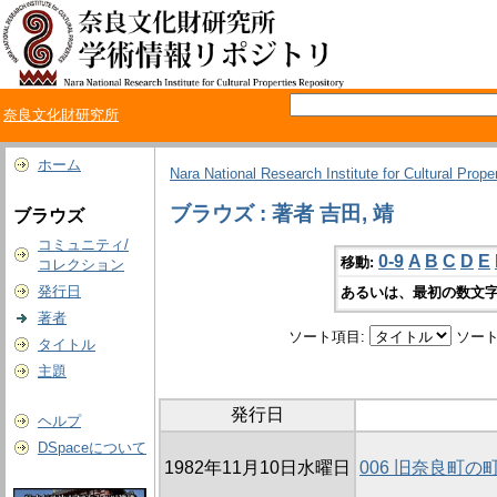
奈良文化財研究所
ホーム
Nara National Research Institute for Cultural Prope
ブラウズ : 著者 吉田, 靖
ブラウズ
コミュニティ/
0-9
A
B
C
D
E
移動:
コレクション
発行日
あるいは、最初の数文字
著者
ソート項目:
ソート
タイトル
主題
発行日
ヘルプ
DSpaceについて
1982年11月10日水曜日
006 旧奈良町の