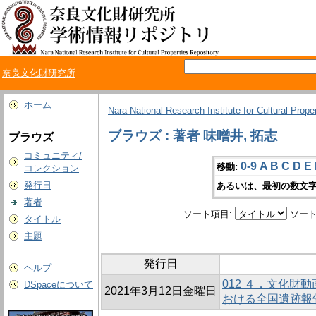
奈良文化財研究所
ホーム
Nara National Research Institute for Cultural Prope
ブラウズ : 著者 味噌井, 拓志
ブラウズ
コミュニティ/
0-9
A
B
C
D
E
移動:
コレクション
発行日
あるいは、最初の数文字
著者
ソート項目:
ソート
タイトル
主題
発行日
ヘルプ
012 ４．文化財
DSpaceについて
2021年3月12日金曜日
おける全国遺跡報