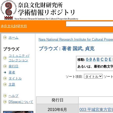
奈良文化財研究所
ホーム
Nara National Research Institute for Cultural Prope
ブラウズ : 著者 国武, 貞克
ブラウズ
コミュニティ/
0-9
A
B
C
D
E
移動:
コレクション
発行日
あるいは、最初の数文字
著者
ソート項目:
ソート
タイトル
主題
ヘルプ
発行日
DSpaceについて
2010年6月
003 平城宮東方