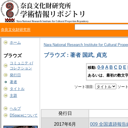
奈良文化財研究所
ホーム
Nara National Research Institute for Cultural Prope
ブラウズ : 著者 国武, 貞克
ブラウズ
コミュニティ/
0-9
A
B
C
D
E
移動:
コレクション
発行日
あるいは、最初の数文字
著者
ソート項目:
ソート
タイトル
主題
ヘルプ
発行日
DSpaceについて
2017年6月
009 全国遺跡報