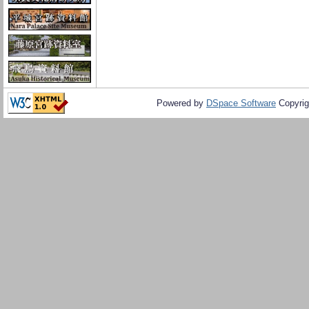
Powered by
DSpace Software
Copyrig