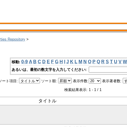
rties Repository
>
0-9
A
B
C
D
E
F
G
H
I
J
K
L
M
N
O
P
Q
R
S
T
U
V
W
移動:
あるいは、最初の数文字を入力してください:
ソート項目:
ソート順:
表示件数
表示著者数:
検索結果表示: 1 - 1 / 1
タイトル