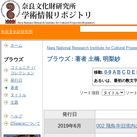
奈良文化財研究所
ホーム
Nara National Research Institute for Cultural Prope
ブラウズ : 著者 土橋, 明梨紗
ブラウズ
コミュニティ/
0-9
A
B
C
D
E
移動:
コレクション
発行日
あるいは、最初の数文字
著者
ソート項目:
ソート
タイトル
主題
発行日
ヘルプ
DSpaceについて
2019年6月
002 飛鳥寺旧境内