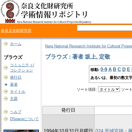
奈良文化財研究所
ホーム
Nara National Research Institute for Cultural Prope
ブラウズ : 著者 坂上, 定敬
ブラウズ
コミュニティ/
0-9
A
B
C
D
E
移動:
コレクション
発行日
あるいは、最初の数文字
著者
ソート項目:
ソート
タイトル
主題
発行日
ヘルプ
DSpaceについて
1994年10月31日月曜日
024 平城宮跡