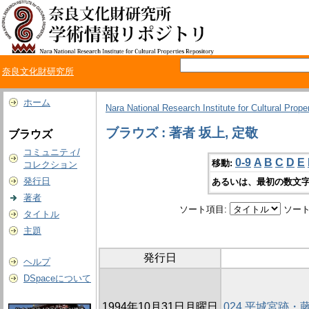
奈良文化財研究所
ホーム
Nara National Research Institute for Cultural Prope
ブラウズ : 著者 坂上, 定敬
ブラウズ
コミュニティ/
0-9
A
B
C
D
E
移動:
コレクション
発行日
あるいは、最初の数文字
著者
ソート項目:
ソート
タイトル
主題
発行日
ヘルプ
DSpaceについて
1994年10月31日月曜日
024 平城宮跡