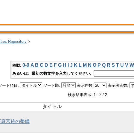
rties Repository
>
0-9
A
B
C
D
E
F
G
H
I
J
K
L
M
N
O
P
Q
R
S
T
U
V
W
移動:
あるいは、最初の数文字を入力してください:
ソート項目:
ソート順:
表示件数
表示著者数:
検索結果表示: 1 - 2 / 2
タイトル
・藤原宮跡の整備