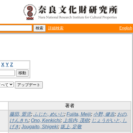
詳細検索
English
X
Y
Z
著者
藤田, 盟児
;
ふじた, めいじ
;
Fujita, Meiji
;
小野, 健吉
;
おの,
けんきち
;
Ono, Kenkichi
;
上垣内, 茂樹
;
じょうがいと, し
げき
;
Jougaito, Shigeki
;
坂上, 定敬