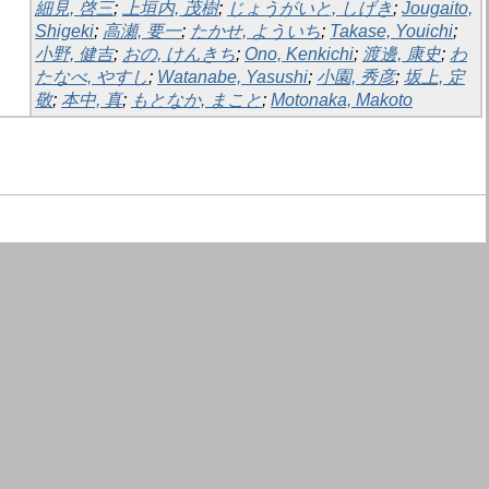
細見, 啓三
;
上垣内, 茂樹
;
じょうがいと, しげき
;
Jougaito,
Shigeki
;
高瀬, 要一
;
たかせ, よういち
;
Takase, Youichi
;
小野, 健吉
;
おの, けんきち
;
Ono, Kenkichi
;
渡邊, 康史
;
わ
たなべ, やすし
;
Watanabe, Yasushi
;
小園, 秀彦
;
坂上, 定
敬
;
本中, 真
;
もとなか, まこと
;
Motonaka, Makoto