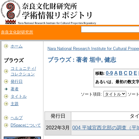
奈良文化財研究所
ホーム
Nara National Research Institute for Cultural Prope
ブラウズ : 著者 垣中, 健志
ブラウズ
コミュニティ/
0-9
A
B
C
D
E
移動:
コレクション
発行日
あるいは、最初の数文字
著者
ソート項目:
ソート
タイトル
主題
発行日
タ
ヘルプ
DSpaceについて
2022年3月
004 平城宮西北部の調査（平