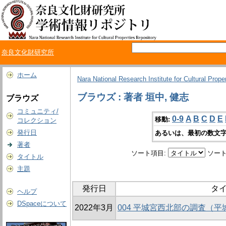
奈良文化財研究所
ホーム
Nara National Research Institute for Cultural Prope
ブラウズ : 著者 垣中, 健志
ブラウズ
コミュニティ/
0-9
A
B
C
D
E
移動:
コレクション
発行日
あるいは、最初の数文字
著者
ソート項目:
ソート
タイトル
主題
発行日
タ
ヘルプ
DSpaceについて
2022年3月
004 平城宮西北部の調査（平