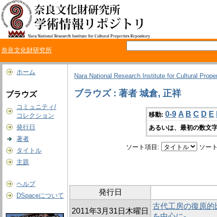
奈良文化財研究所
ホーム
Nara National Research Institute for Cultural Prope
ブラウズ : 著者 城倉, 正祥
ブラウズ
コミュニティ/
0-9
A
B
C
D
E
移動:
コレクション
発行日
あるいは、最初の数文字
著者
ソート項目:
ソート
タイトル
主題
ヘルプ
発行日
DSpaceについて
古代工房の復原的
2011年3月31日木曜日
を中心に-