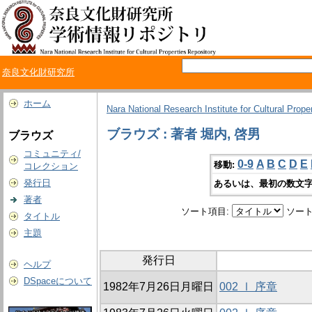
奈良文化財研究所
ホーム
Nara National Research Institute for Cultural Prope
ブラウズ : 著者 堀内, 啓男
ブラウズ
コミュニティ/
0-9
A
B
C
D
E
移動:
コレクション
発行日
あるいは、最初の数文字
著者
ソート項目:
ソート
タイトル
主題
発行日
ヘルプ
DSpaceについて
1982年7月26日月曜日
002 Ⅰ 序章