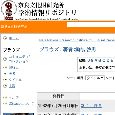
奈良文化財研究所
ホーム
Nara National Research Institute for Cultural Prope
ブラウズ : 著者 堀内, 啓男
ブラウズ
コミュニティ/
0-9
A
B
C
D
E
移動:
コレクション
発行日
あるいは、最初の数文字
著者
ソート項目:
ソート
タイトル
主題
発行日
ヘルプ
DSpaceについて
1982年7月26日月曜日
002 Ⅰ 序章