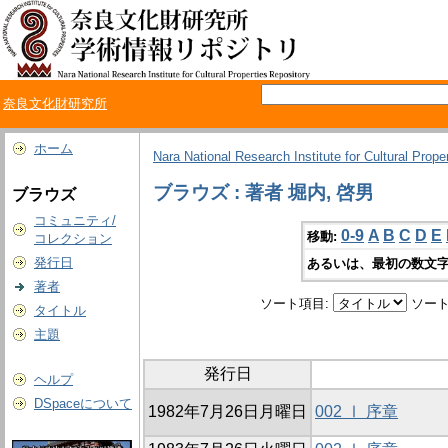
奈良文化財研究所
ホーム
Nara National Research Institute for Cultural Prope
ブラウズ : 著者 堀内, 啓男
ブラウズ
コミュニティ/
0-9
A
B
C
D
E
移動:
コレクション
発行日
あるいは、最初の数文字
著者
ソート項目:
ソート
タイトル
主題
発行日
ヘルプ
DSpaceについて
1982年7月26日月曜日
002 Ⅰ 序章