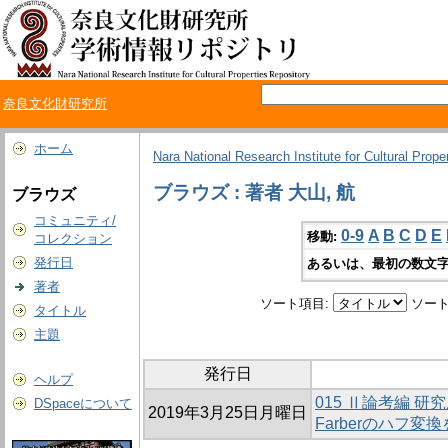
奈良文化財研究所
ホーム
Nara National Research Institute for Cultural Prope
ブラウズ : 著者 大山, 航
ブラウズ
コミュニティ/
0-9
A
B
C
D
E
移動:
コレクション
発行日
あるいは、最初の数文字
著者
ソート項目:
ソート
タイトル
主題
発行日
ヘルプ
015 Ⅱ論考編 研
DSpaceについて
2019年3月25日月曜日
Farberのハフ