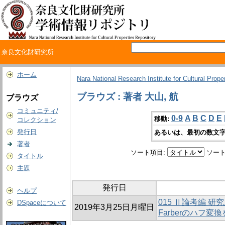
奈良文化財研究所
ホーム
Nara National Research Institute for Cultural Prope
ブラウズ : 著者 大山, 航
ブラウズ
コミュニティ/
0-9
A
B
C
D
E
移動:
コレクション
発行日
あるいは、最初の数文字
著者
ソート項目:
ソート
タイトル
主題
発行日
ヘルプ
015 Ⅱ論考編 研
DSpaceについて
2019年3月25日月曜日
Farberのハフ