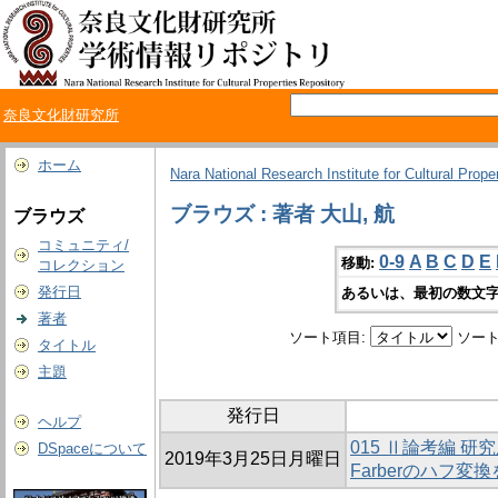
奈良文化財研究所
ホーム
Nara National Research Institute for Cultural Prope
ブラウズ : 著者 大山, 航
ブラウズ
コミュニティ/
0-9
A
B
C
D
E
移動:
コレクション
発行日
あるいは、最初の数文字
著者
ソート項目:
ソート
タイトル
主題
発行日
ヘルプ
015 Ⅱ論考編 研
DSpaceについて
2019年3月25日月曜日
Farberのハフ