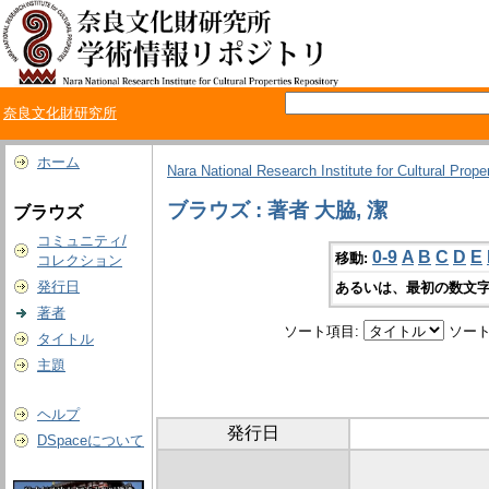
奈良文化財研究所
ホーム
Nara National Research Institute for Cultural Prope
ブラウズ : 著者 大脇, 潔
ブラウズ
コミュニティ/
0-9
A
B
C
D
E
移動:
コレクション
発行日
あるいは、最初の数文字
著者
ソート項目:
ソート
タイトル
主題
ヘルプ
発行日
DSpaceについて