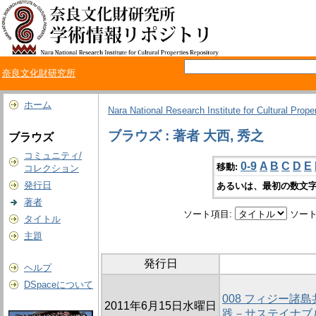
奈良文化財研究所
ホーム
Nara National Research Institute for Cultural Prope
ブラウズ : 著者 大西, 秀之
ブラウズ
コミュニティ/
0-9
A
B
C
D
E
移動:
コレクション
発行日
あるいは、最初の数文字
著者
ソート項目:
ソート
タイトル
主題
発行日
ヘルプ
DSpaceについて
008 フィジー諸
2011年6月15日水曜日
践－サステイナブ