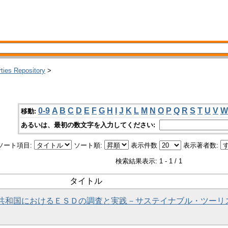
rties Repository
>
0-9
A
B
C
D
E
F
G
H
I
J
K
L
M
N
O
P
Q
R
S
T
U
V
W
移動:
あるいは、最初の数文字を入力してください:
ソート項目:
ソート順:
表示件数
表示著者数:
検索結果表示: 1 - 1 / 1
タイトル
諸島共和国におけるＥＳＤの調査と実践－サステイナブル・ツーリ