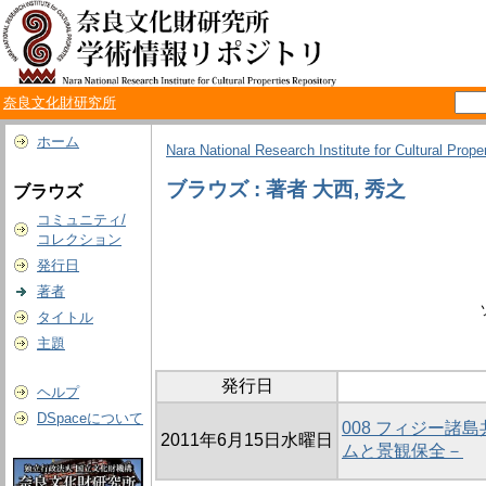
奈良文化財研究所
ホーム
Nara National Research Institute for Cultural Prope
ブラウズ : 著者 大西, 秀之
ブラウズ
コミュニティ/
コレクション
発行日
著者
タイトル
主題
発行日
ヘルプ
DSpaceについて
008 フィジー
2011年6月15日水曜日
ムと景観保全－