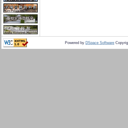
Powered by
DSpace Software
Copyrig