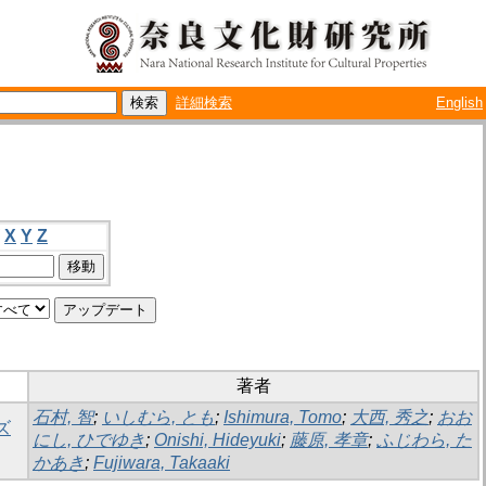
詳細検索
English
X
Y
Z
著者
石村, 智
;
いしむら, とも
;
Ishimura, Tomo
;
大西, 秀之
;
おお
ズ
にし, ひでゆき
;
Onishi, Hideyuki
;
藤原, 孝章
;
ふじわら, た
かあき
;
Fujiwara, Takaaki