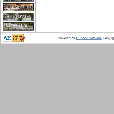
Powered by
DSpace Software
Copyrig