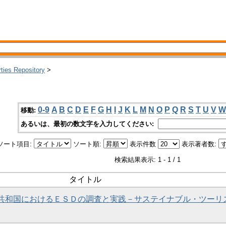
rties Repository
>
0-9
A
B
C
D
E
F
G
H
I
J
K
L
M
N
O
P
Q
R
S
T
U
V
W
移動:
あるいは、最初の数文字を入力してください:
ソート項目:
ソート順:
表示件数
表示著者数:
検索結果表示: 1 - 1 / 1
タイトル
諸島共和国におけるＥＳＤの調査と実践－サステイナブル・ツーリ