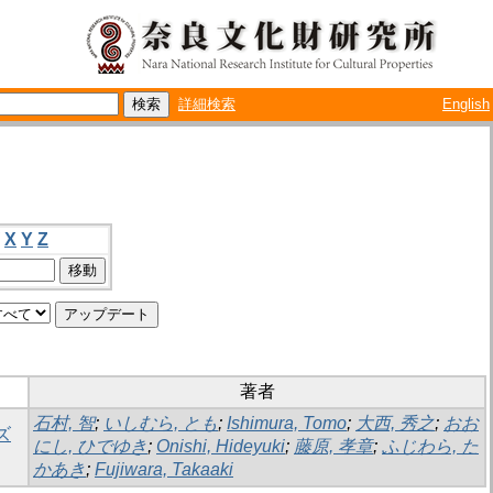
詳細検索
English
X
Y
Z
著者
石村, 智
;
いしむら, とも
;
Ishimura, Tomo
;
大西, 秀之
;
おお
ズ
にし, ひでゆき
;
Onishi, Hideyuki
;
藤原, 孝章
;
ふじわら, た
かあき
;
Fujiwara, Takaaki