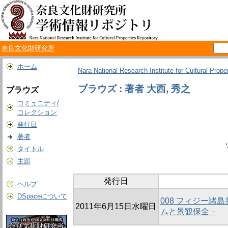
奈良文化財研究所
ホーム
Nara National Research Institute for Cultural Prope
ブラウズ : 著者 大西, 秀之
ブラウズ
コミュニティ/
コレクション
発行日
著者
タイトル
主題
発行日
ヘルプ
DSpaceについて
008 フィジー
2011年6月15日水曜日
ムと景観保全－