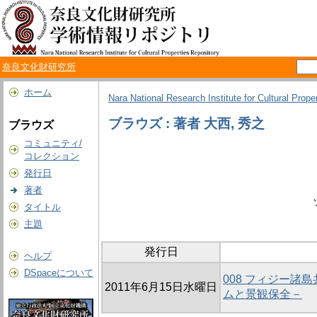
奈良文化財研究所
ホーム
Nara National Research Institute for Cultural Prope
ブラウズ : 著者 大西, 秀之
ブラウズ
コミュニティ/
コレクション
発行日
著者
タイトル
主題
発行日
ヘルプ
DSpaceについて
008 フィジー
2011年6月15日水曜日
ムと景観保全－