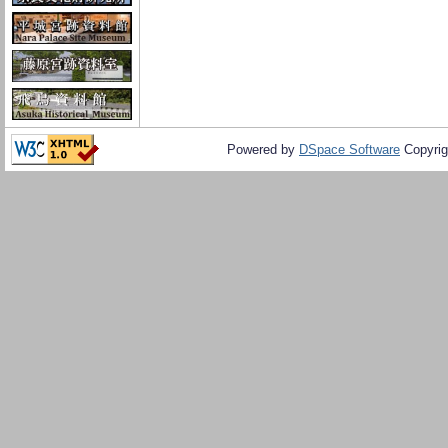
Powered by
DSpace Software
Copyrig