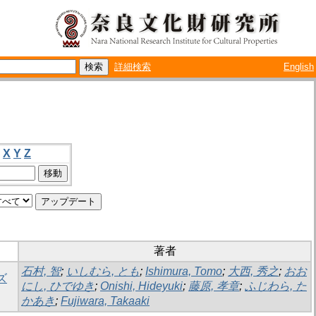
詳細検索
English
X
Y
Z
著者
石村, 智
;
いしむら, とも
;
Ishimura, Tomo
;
大西, 秀之
;
おお
ズ
にし, ひでゆき
;
Onishi, Hideyuki
;
藤原, 孝章
;
ふじわら, た
かあき
;
Fujiwara, Takaaki