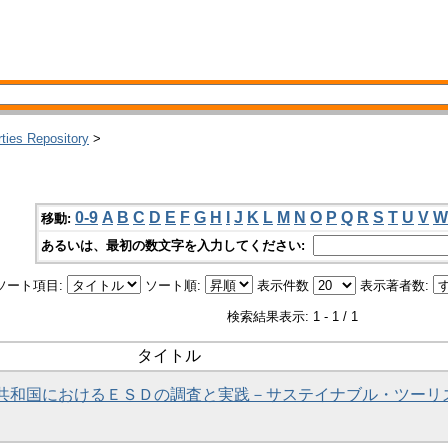
rties Repository
>
0-9
A
B
C
D
E
F
G
H
I
J
K
L
M
N
O
P
Q
R
S
T
U
V
W
移動:
あるいは、最初の数文字を入力してください:
ソート項目:
ソート順:
表示件数
表示著者数:
検索結果表示: 1 - 1 / 1
タイトル
諸島共和国におけるＥＳＤの調査と実践－サステイナブル・ツーリ