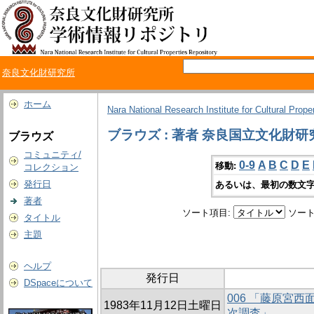
奈良文化財研究所
ホーム
Nara National Research Institute for Cultural Prope
ブラウズ : 著者 奈良国立文化財
ブラウズ
コミュニティ/
0-9
A
B
C
D
E
移動:
コレクション
発行日
あるいは、最初の数文字
著者
ソート項目:
ソート
タイトル
主題
ヘルプ
発行日
DSpaceについて
006 「藤原宮
1983年11月12日土曜日
次調査」