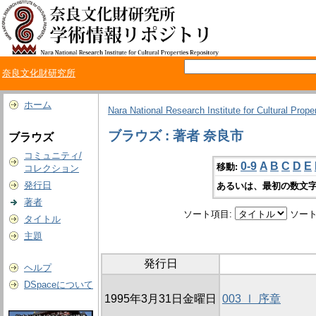
奈良文化財研究所
ホーム
Nara National Research Institute for Cultural Prope
ブラウズ : 著者 奈良市
ブラウズ
コミュニティ/
0-9
A
B
C
D
E
移動:
コレクション
発行日
あるいは、最初の数文字
著者
ソート項目:
ソート
タイトル
主題
発行日
ヘルプ
DSpaceについて
1995年3月31日金曜日
003 Ⅰ 序章