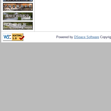
Powered by
DSpace Software
Copyrig