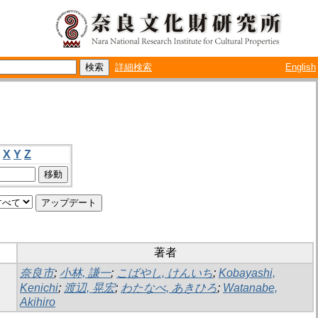
詳細検索
English
X
Y
Z
著者
奈良市
;
小林, 謙一
;
こばやし, けんいち
;
Kobayashi,
Kenichi
;
渡辺, 晃宏
;
わたなべ, あきひろ
;
Watanabe,
Akihiro