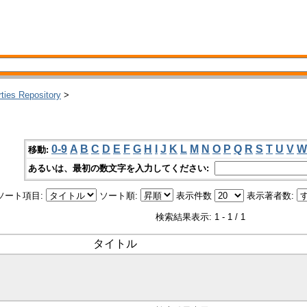
rties Repository
>
0-9
A
B
C
D
E
F
G
H
I
J
K
L
M
N
O
P
Q
R
S
T
U
V
W
移動:
あるいは、最初の数文字を入力してください:
ソート項目:
ソート順:
表示件数
表示著者数:
検索結果表示: 1 - 1 / 1
タイトル