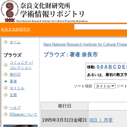
奈良文化財研究所
ホーム
Nara National Research Institute for Cultural Prope
ブラウズ : 著者 奈良市
ブラウズ
コミュニティ/
0-9
A
B
C
D
E
移動:
コレクション
発行日
あるいは、最初の数文字
著者
ソート項目:
ソート
タイトル
主題
発行日
ヘルプ
DSpaceについて
1995年3月31日金曜日
003 Ⅰ 序章