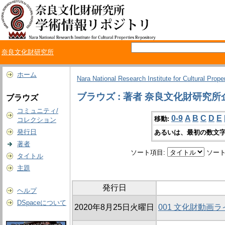
奈良文化財研究所
ホーム
Nara National Research Institute for Cultural Prope
ブラウズ : 著者 奈良文化財研究
ブラウズ
コミュニティ/
0-9
A
B
C
D
E
移動:
コレクション
発行日
あるいは、最初の数文字
著者
ソート項目:
ソート
タイトル
主題
発行日
ヘルプ
DSpaceについて
2020年8月25日火曜日
001 文化財動画