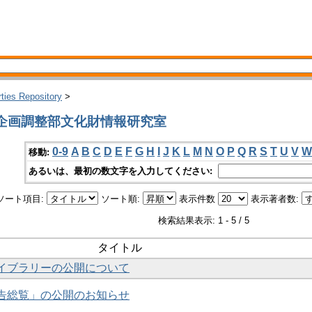
rties Repository
>
所企画調整部文化財情報研究室
0-9
A
B
C
D
E
F
G
H
I
J
K
L
M
N
O
P
Q
R
S
T
U
V
W
移動:
あるいは、最初の数文字を入力してください:
ソート項目:
ソート順:
表示件数
表示著者数:
検索結果表示: 1 - 5 / 5
タイトル
ライブラリーの公開について
報告総覧」の公開のお知らせ