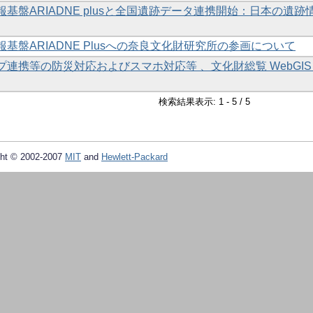
情報基盤ARIADNE plusと全国遺跡データ連携開始：日本の遺跡
報基盤ARIADNE Plusへの奈良文化財研究所の参画について
ップ連携等の防災対応およびスマホ対応等 、文化財総覧 WebGIS
検索結果表示: 1 - 5 / 5
ht © 2002-2007
MIT
and
Hewlett-Packard