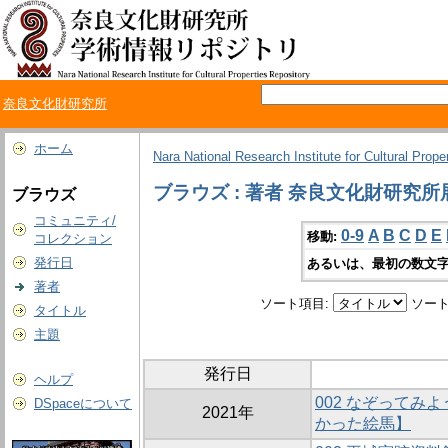
奈良文化財研究所
ホーム
Nara National Research Institute for Cultural Prope
ブラウズ : 著者 奈良文化財研究
ブラウズ
コミュニティ/
0-9
A
B
C
D
E
移動:
コレクション
発行日
あるいは、最初の数文字
著者
ソート項目:
ソート
タイトル
主題
発行日
ヘルプ
002 なぞってみ
DSpaceについて
2021年
かった絵馬】