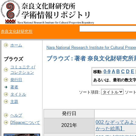
奈良文化財研究所
ホーム
Nara National Research Institute for Cultural Prope
ブラウズ : 著者 奈良文化財研究
ブラウズ
コミュニティ/
0-9
A
B
C
D
E
移動:
コレクション
発行日
あるいは、最初の数文字
著者
ソート項目:
ソート
タイトル
主題
発行日
ヘルプ
002 なぞってみ
DSpaceについて
2021年
かった絵馬】