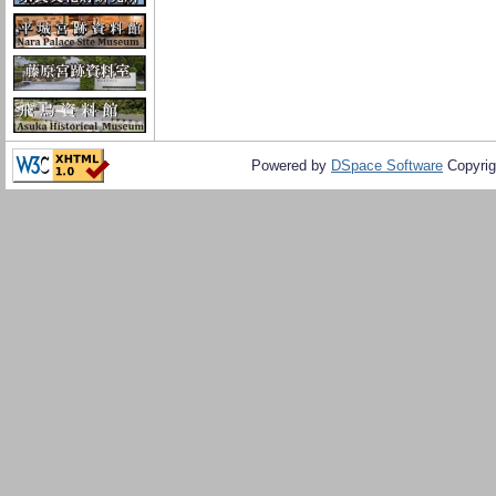
Powered by
DSpace Software
Copyrig