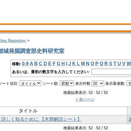
rties Repository
>
所都城発掘調査部史料研究室
0-9
A
B
C
D
E
F
G
H
I
J
K
L
M
N
O
P
Q
R
S
T
U
V
W
移動:
あるいは、最初の数文字を入力してください:
ソート項目:
ソート順:
表示件数
表示著者数:
検索結果表示: 52 - 52 / 52
< 前ページ
タイトル
り詳しく知るために 【木簡解説シート】
検索結果表示: 52 - 52 / 52