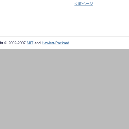
< 前ページ
ht © 2002-2007
MIT
and
Hewlett-Packard