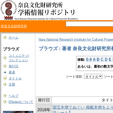
奈良文化財研究所
ホーム
Nara National Research Institute for Cultural Prope
ブラウズ : 著者 奈良文化財研究
ブラウズ
コミュニティ/
0-9
A
B
C
D
E
移動:
コレクション
発行日
あるいは、最初の数文字
著者
ソート項目:
ソート
タイトル
主題
ヘルプ
発行日
タイ
DSpaceについて
国宝木簡てぬぐい 掲載木簡をよ
2018年
説シート】