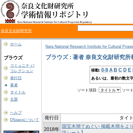
奈良文化財研究所
ホーム
Nara National Research Institute for Cultural Prope
ブラウズ : 著者 奈良文化財研究
ブラウズ
コミュニティ/
0-9
A
B
C
D
E
移動:
コレクション
発行日
あるいは、最初の数文字
著者
ソート項目:
ソート
タイトル
主題
ヘルプ
発行日
タイ
DSpaceについて
国宝木簡てぬぐい 掲載木簡をよ
2018年
説シート】